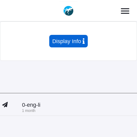
menu
Display Info
0-eng-li
1 month